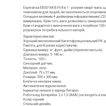
Esperanza EBS016K B.Fit 8 в 1 - розумні смарт-ваги
помічником для людей, які захоплюються спортивни
Оснащені великим 4-дюймовим інформативним LCD-ди
вимірювань. Крім того, ваги дозволяють синхронізу
Крім стандартного визначення ваги з похибкою 100 
розрахунок потреби в кількості калорій.
Характеристики ваг:
Хороший високоякісний багатофункціональний РК-д
Пам'ять для 8 різних користувачів;
Одиниця виміру: кг, фунт, дюйм (переключається);
Діапазон виміру: 5-180 кг;
Точність: 100 г;
Сенсорний датчик;
Матеріал: скло;
Дисплей: 75 x 31 мм;
Розміри: 300 х 300 мм;
Безпечні нековзні ніжки;
Автоматичне відключення;
Індикатор низького заряду батареї;
Робота від батарейок: 2 x 1,5 (AAA) (не входять в ко
Колір чорний;
Стильний дизайн;