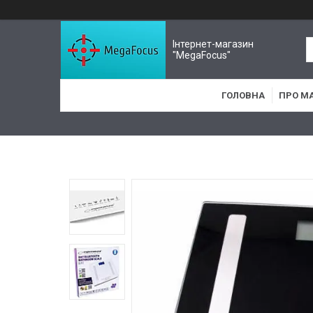
Інтернет-магазин
"MegaFocus"
ГОЛОВНА
ПРО М