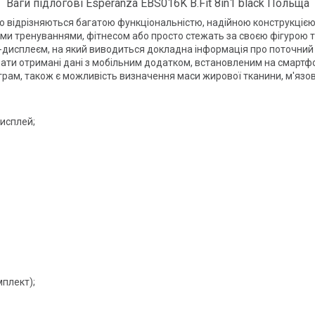
Ваги підлогові Esperanza EBS016K B.Fit 8in1 black Польща
, що відрізняються багатою функціональністю, надійною конструкці
ми тренуваннями, фітнесом або просто стежать за своєю фігурою т
сплеєм, на який виводиться докладна інформація про поточний с
вати отримані дані з мобільним додатком, встановленим на смартф
грам, також є можливість визначення маси жирової тканини, м'язов
исплей;
мплект);