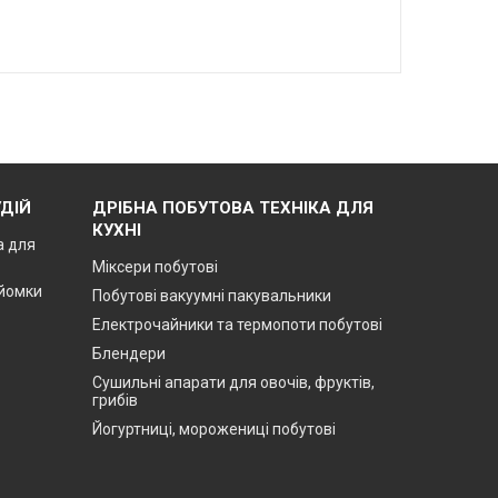
ДІЙ
ДРІБНА ПОБУТОВА ТЕХНІКА ДЛЯ
КУХНІ
а для
Міксери побутові
зйомки
Побутові вакуумні пакувальники
Електрочайники та термопоти побутові
Блендери
Сушильні апарати для овочів, фруктів,
грибів
Йогуртниці, морожениці побутові