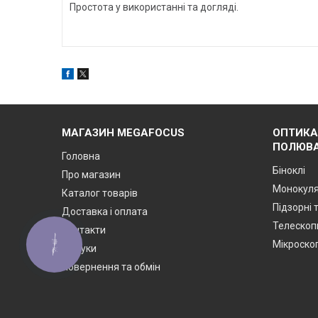
Простота у використанні та догляді.
МАГАЗИН MEGAFOCUS
ОПТИКА
ПОЛЮВА
Головна
Біноклі
Про магазин
Монокул
Каталог товарів
Підзорні 
Доставка і оплата
Телескоп
Контакти
Мікроско
КНОПКА
Відгуки
ЗВ'ЯЗКУ
Повернення та обмін