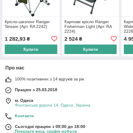
Крісло-шезлонг Ranger
Карпове крісло Ranger
Карп
Stream (Арт. RA 2242)
Fisherman Light (Арт. RA
Wide
2224)
2226
1 282,93
2 524
4 9
₴
₴
Купити
Купити
Про нас
100% позитивних з 14 відгуків за рік
Працює з 25.03.2018
м. Одеса
Фонтанська дорога 14, Одеса, Україна
Контакти
Сьогодні працює з 09:00 до 18:00
Показати весь графік роботи