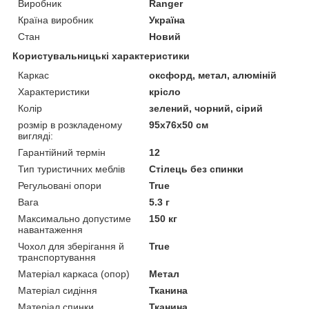
Виробник
Ranger
Країна виробник
Україна
Стан
Новий
Користувальницькі характеристики
Каркас
оксфорд, метал, алюміній
Характеристики
крісло
Колір
зелений, чорний, сірий
розмір в розкладеному
95х76х50 см
вигляді:
Гарантійний термін
12
Тип туристичних меблів
Стілець без спинки
Регульовані опори
True
Вага
5.3 г
Максимально допустиме
150 кг
навантаження
Чохол для зберігання й
True
транспортування
Матеріал каркаса (опор)
Метал
Матеріал сидіння
Тканина
Матеріал спинки
Тканина