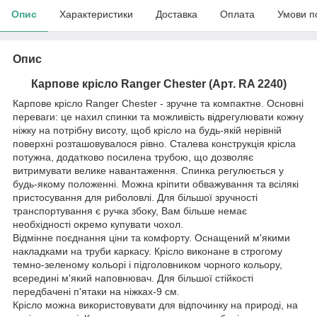
Опис
Характеристики
Доставка
Оплата
Умови п
Опис
Карпове крісло Ranger Chester (Арт. RA 2240)
Карпове крісло Ranger Chester - зручне та компактне. Основні
переваги: це нахил спинки та можливість відрегулювати кожну
ніжку на потрібну висоту, щоб крісло на будь-якій нерівній
поверхні розташовувалося рівно. Сталева конструкція крісла
потужна, додатково посилена трубою, що дозволяє
витримувати велике навантаження. Спинка регулюється у
будь-якому положенні. Можна кріпити обважування та всілякі
пристосування для риболовлі. Для більшої зручності
транспортування є ручка збоку, Вам більше немає
необхідності окремо купувати чохол.
Відмінне поєднання ціни та комфорту. Оснащений м'якими
накладками на труби каркасу. Крісло виконане в строгому
темно-зеленому кольорі і підголовником чорного кольору,
всередині м'який наповнювач. Для більшої стійкості
передбачені п'ятаки на ніжках-9 см.
Крісло можна використовувати для відпочинку на природі, на