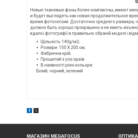
Ф
Новые тканевые фоны более компактны, имеют меньш
и будет выглядеть как новая продолжительное врем
время фотосессии. Достаточно среднего размера, ч
должно быть хорошо прокрашено и не иметь изъянов.
вдалої фотографії в правильно обраній моделі і відм
Щільність 140g/м2;
Розміри: 150 Х 200 см;
Фабрична крій;
Прошитий з усіх країв
В наявності різні кольори:
Білий, чорний, зелений
МАГАЗИН MEGAFOCUS
ОПТИКА