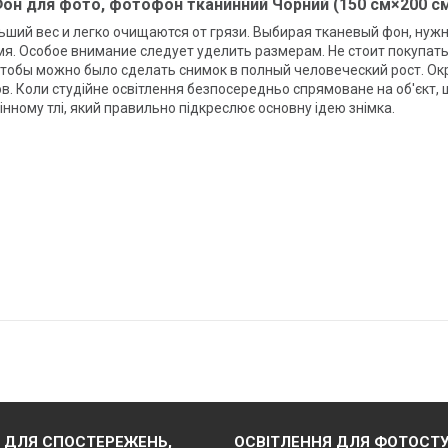
он для фото, фотофон тканинний Чорний (150 см×200 с
ий вес и легко очищаются от грязи. Выбирая тканевый фон, нужно
я. Особое внимание следует уделить размерам. Не стоит покупат
тобы можно было сделать снимок в полный человеческий рост. Ок
 Коли студійне освітлення безпосередньо спрямоване на об'єкт, щ
інному тлі, який правильно підкреслює основну ідею знімка.
 ДЛЯ СПОСТЕРЕЖЕНЬ,
ОСВІТЛЕННЯ ДЛЯ ФОТОСТУ