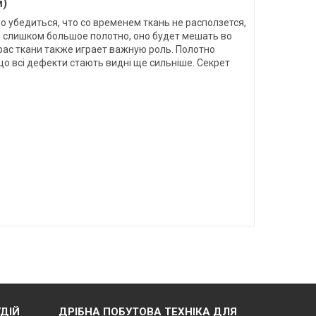
м)
 убедиться, что со временем ткань не расползется,
ь слишком большое полотно, оно будет мешать во
рас ткани также играет важную роль. Полотно
о всі дефекти стають видні ще сильніше. Секрет
ДІЙ
ДРІБНА ПОБУТОВА ТЕХНІКА ДЛЯ