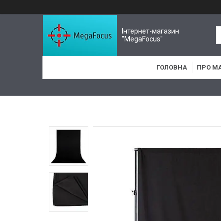
Інтернет-магазин
"MegaFocus"
ГОЛОВНА
ПРО М