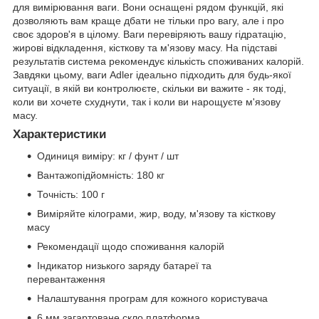
для вимірювання ваги. Вони оснащені рядом функцій, які
дозволяють вам краще дбати не тільки про вагу, але і про
своє здоров'я в цілому. Ваги перевіряють вашу гідратацію,
жирові відкладення, кісткову та м'язову масу. На підставі
результатів система рекомендує кількість споживаних калорій.
Завдяки цьому, ваги Adler ідеально підходить для будь-якої
ситуації, в якій ви контролюєте, скільки ви важите - як тоді,
коли ви хочете схуднути, так і коли ви нарощуєте м'язову
масу.
Характеристики
Одиниця виміру: кг / фунт / шт
Вантажопідйомність: 180 кг
Точність: 100 г
Виміряйте кілограми, жир, воду, м'язову та кісткову
масу
Рекомендації щодо споживання калорій
Індикатор низького заряду батареї та
перевантаження
Налаштування програм для кожного користувача
6 мм загартоване скло платформа