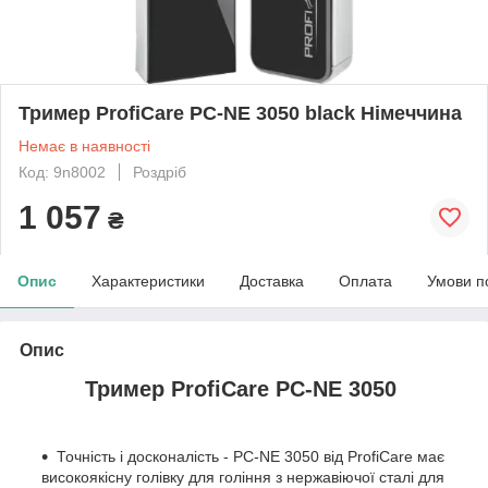
Тример ProfiCare PC-NE 3050 black Німеччина
Немає в наявності
Код: 9n8002
Роздріб
1 057
₴
Опис
Характеристики
Доставка
Оплата
Умови п
Опис
Тример ProfiCare PC-NE 3050
Точність і досконалість - PC-NE 3050 від ProfiCare має
високоякісну голівку для гоління з нержавіючої сталі для