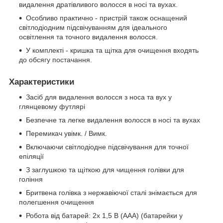
видалення дратівливого волосся в носі та вухах.
Особливо практично - пристрій також оснащений
світлодіодним підсвічуванням для ідеального
освітлення та точного видалення волосся.
У комплекті - кришка та щітка для очищення входять
до обсягу постачання.
Характеристики
Засіб для видалення волосся з носа та вух у
глянцевому футлярі
Безпечне та легке видалення волосся в носі та вухах
Перемикач увімк. / Вимк.
Включаючи світлодіодне підсвічування для точної
епіляції
З заглушкою та щіткою для чищення голівки для
гоління
Бритвена голівка з нержавіючої сталі знімається для
полегшення очищення
Робота від батарей: 2x 1,5 В (AAA) (батарейки у