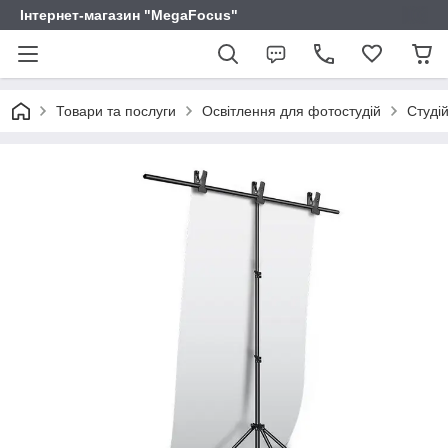
Інтернет-магазин "MegaFocus"
Товари та послуги
Освітлення для фотостудій
Студі