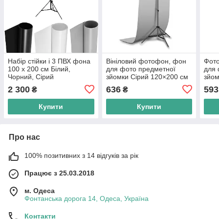
Набір стійки і 3 ПВХ фона
Вініловий фотофон, фон
Фото
100 х 200 см Білий,
для фото предметної
для 
Чорний, Сірий
зйомки Сірий 120×200 см
зйом
ПВХ
см 
2 300
636
593
₴
₴
Купити
Купити
Про нас
100% позитивних з 14 відгуків за рік
Працює з 25.03.2018
м. Одеса
Фонтанська дорога 14, Одеса, Україна
Контакти