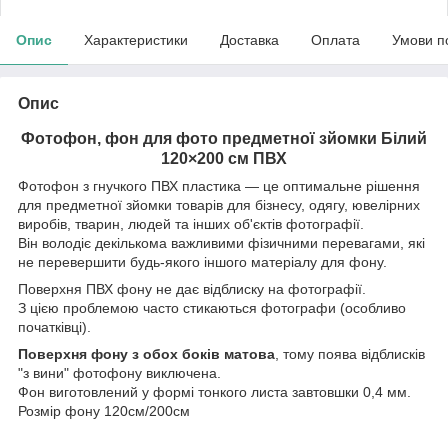
Опис
Характеристики
Доставка
Оплата
Умови п
Опис
Фотофон, фон для фото предметної зйомки Білий
120×200 см ПВХ
Фотофон з гнучкого ПВХ пластика — це оптимальне рішення
для предметної зйомки товарів для бізнесу, одягу, ювелірних
виробів, тварин, людей та інших об'єктів фотографії.
Він володіє декількома важливими фізичними перевагами, які
не перевершити будь-якого іншого матеріалу для фону.
Поверхня ПВХ фону не дає відблиску на фотографії.
З цією проблемою часто стикаються фотографи (особливо
початківці).
Поверхня фону з обох боків матова
, тому поява відблисків
"з вини" фотофону виключена.
Фон виготовлений у формі тонкого листа завтовшки 0,4 мм.
Розмір фону 120см/200см