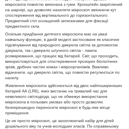
мікроскопа повністю виконана з гуми. Кронштейн закріплений
на шарнірі, що дозволяє нахиляти мікроскоп змінюючи кут
спостереження від вертикального до горизонтального.
Предметний стіл оснащений затискачами для фіксації
предметного скла.
Оскільки придбання дитячого мікроскопа має на увазі
навчальну функцію, в даній моделі застосоване як класичне
підсвічування від природного джерела світла за допомогою
дзеркала, так і джерело штучного світла - лампа
розжарювання, що працює від батарей. Світ, що проходить,
використовується для спостереження прозорих біологічних
зрізів, дрібних частин комах і мікроорганізмів. Важливо
відзначити, що джерело світла, що повністю регулюється по
нахилу.
Живлення мікроскопа здійснюється від двох найпоширеніших
батарей АА (LR6), яких вистачає на тривалий час для
невеликого світлодіода, що не обмежує використання
мікроскопа в польових умовах або просто дозволяє
безперешкодно переносити мікроскоп в будь-яке місце
приміщення.
Це не просто мікроскоп, це захоплюючий набір для дітей
дошкільного віку та учнів молодших класів. По-справжньому