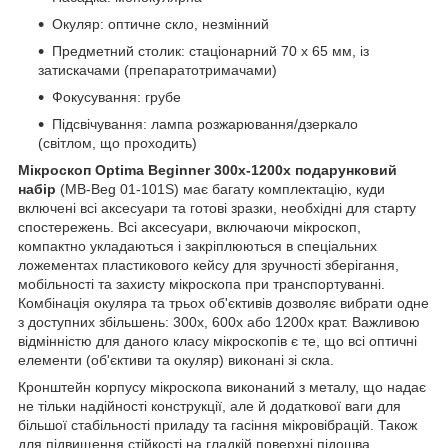
Окуляр: оптичне скло, незмінний
Предметний столик: стаціонарний 70 х 65 мм, із
затискачами (препаратотримачами)
Фокусування: грубе
Підсвічування: лампа розжарювання/дзеркало
(світлом, що проходить)
Мікроскоп Optima Beginner 300x-1200x подарунковий
набір
(MB-Beg 01-101S) має багату комплектацію, куди
включені всі аксесуари та готові зразки, необхідні для старту
спостережень. Всі аксесуари, включаючи мікроскоп,
компактно укладаються і закріплюються в спеціальних
ложементах пластикового кейсу для зручності зберігання,
мобільності та захисту мікроскопа при транспортуванні.
Комбінація окуляра та трьох об'єктивів дозволяє вибрати одне
з доступних збільшень: 300х, 600х або 1200х крат. Важливою
відмінністю для даного класу мікроскопів є те, що всі оптичні
елементи (об'єктиви та окуляр) виконані зі скла.
Кронштейн корпусу мікроскопа виконаний з металу, що надає
не тільки надійності конструкції, але й додаткової ваги для
більшої стабільності приладу та гасіння мікровібрацій. Також
для підвищення стійкості на гладкій поверхні підошва