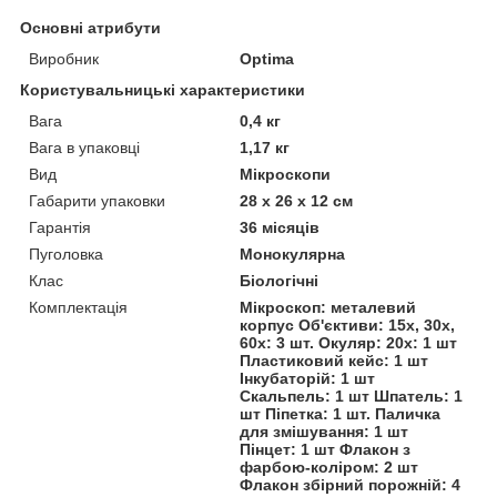
Основні атрибути
Виробник
Optima
Користувальницькі характеристики
Вага
0,4 кг
Вага в упаковці
1,17 кг
Вид
Мікроскопи
Габарити упаковки
28 х 26 х 12 см
Гарантія
36 місяців
Пуголовка
Монокулярна
Клас
Біологічні
Комплектація
Мікроскоп: металевий
корпус Об'єктиви: 15х, 30х,
60х: 3 шт. Окуляр: 20х: 1 шт
Пластиковий кейс: 1 шт
Інкубаторій: 1 шт
Скальпель: 1 шт Шпатель: 1
шт Піпетка: 1 шт. Паличка
для змішування: 1 шт
Пінцет: 1 шт Флакон з
фарбою-коліром: 2 шт
Флакон збірний порожній: 4