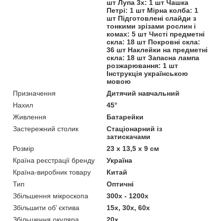
шт Лупа 3х: 1 шт Чашка
Петрі: 1 шт Мірна колба: 1
шт Підготовлені слайди з
тонкими зрізами рослин і
комах: 5 шт Чисті предметні
скла: 18 шт Покровні скла:
36 шт Наклейки на предметні
скла: 18 шт Запасна лампа
розжарювання: 1 шт
Інструкція українською
мовою
Призначення
Дитячий навчальний
Нахил
45°
Живлення
Батарейки
Застережний столик
Стаціонарний із
затискачами
Розмір
23 х 13,5 х 9 см
Країна реєстрації бренду
Україна
Країна-виробник товару
Китай
Тип
Оптичні
Збільшення мікроскопа
300х - 1200х
Збільшити об’ єктива
15х, 30х, 60х
Збільшення окуляра
20x