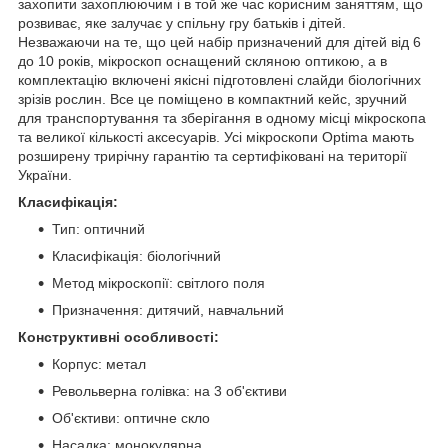
захопити захоплюючим і в той же час корисним заняттям, що
розвиває, яке залучає у спільну гру батьків і дітей.
Незважаючи на те, що цей набір призначений для дітей від 6
до 10 років, мікроскоп оснащений скляною оптикою, а в
комплектацію включені якісні підготовлені слайди біологічних
зрізів рослин. Все це поміщено в компактний кейс, зручний
для транспортування та зберігання в одному місці мікроскопа
та великої кількості аксесуарів. Усі мікроскопи Optima мають
розширену трирічну гарантію та сертифіковані на території
України.
Класифікація:
Тип: оптичний
Класифікація: біологічний
Метод мікроскопії: світлого поля
Призначення: дитячий, навчальний
Конструктивні особливості:
Корпус: метал
Револьверна голівка: на 3 об'єктиви
Об'єктиви: оптичне скло
Насадка: монокулярна