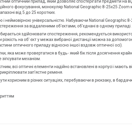
ий оптичний прилад, який дозволяє спостерігати предмети на відста
иційного фокусування, монокуляр National Geographic 8-25x25 Zoom
азоні від 5 до 25 коротких.
ю і неймовірною універсальністю. Набуваючи National Geographic 8
стереження за віддаленими об'єктами, об'єднані в одному приладі.
ач збирається здійснювати спостереження, рекомендується використ
ти різкість на об’ єкт у межах вибраної дистанції можна за допомо
стини оптичного приладу відносно іншої вздовж оптичної осі).
, яка може провертатися в будь- який бік після досягнення крайнь
 зіпсувати механізм.
тним, всі оптичні елементи надійно встановлені в корпусі і мають ві
рикріплювати зап’ястне ременя.
ти корисним в різних ситуаціях, перебуваючи в рюкзаку, в бардачк
криттям