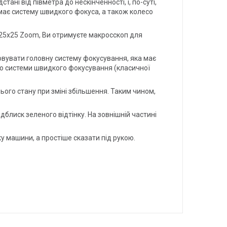
ні від півметра до нескінченності, і, по-суті,
 має систему швидкого фокуса, а також колесо
-25x25 Zoom, Ви отримуєте макросскоп для
овувати головну систему фокусування, яка має
гою системи швидкого фокусування (класичної
ого стану при зміні збільшення. Таким чином,
дблиск зеленого відтінку. На зовнішній частині
у машини, а простіше сказати під рукою.