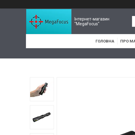
Інтернет-магазин
"MegaFocus"
ГОЛОВНА
ПРО М