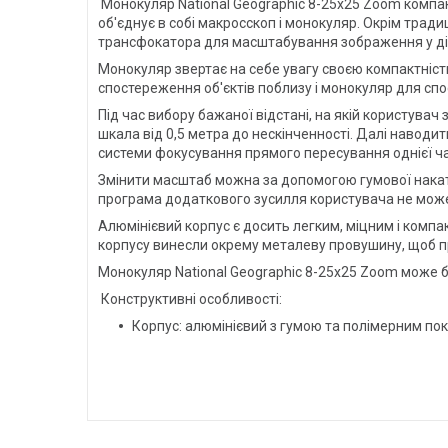
Монокуляр National Geographic 8-25x25 Zoom компактн
об'єднує в собі макросскоп і монокуляр. Окрім трад
трансфокатора для масштабування зображення у діап
Монокуляр звертає на себе увагу своєю компактніст
спостереження об'єктів поблизу і монокуляр для спо
Під час вибору бажаної відстані, на якій користув
шкала від 0,5 метра до нескінченності. Далі наводи
системи фокусування прямого пересування однієї ча
Змінити масштаб можна за допомогою гумової накатки
програма додаткового зусилля користувача не може
Алюмінієвий корпус є досить легким, міцним і компак
корпусу винесли окрему металеву провушину, щоб п
Монокуляр National Geographic 8-25x25 Zoom може бу
Конструктивні особливості:
Корпус: алюмінієвий з гумою та полімерним по