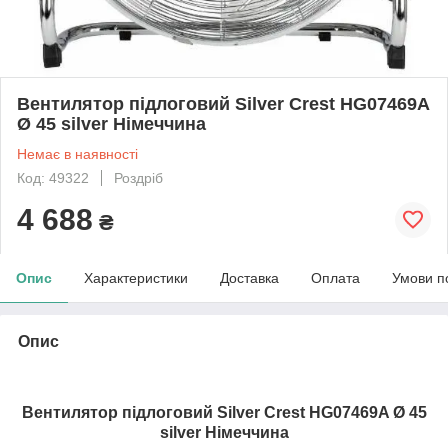
Вентилятор підлоговий Silver Crest HG07469A
Ø 45 silver Німеччина
Немає в наявності
Код: 49322
Роздріб
4 688
₴
Опис
Характеристики
Доставка
Оплата
Умови п
Опис
Вентилятор підлоговий Silver Crest HG07469A Ø 45
silver Німеччина