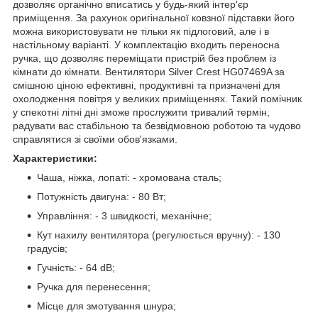
дозволяє органічно вписатись у будь-який інтер'єр
приміщення. За рахунок оригінальної ковзної підставки його
можна використовувати не тільки як підлоговий, але і в
настільному варіанті. У комплектацію входить переносна
ручка, що дозволяє переміщати пристрій без проблем із
кімнати до кімнати. Вентилятори Silver Crest HG07469A за
смішною ціною ефективні, продуктивні та призначені для
охолодження повітря у великих приміщеннях. Такий помічник
у спекотні літні дні зможе прослужити тривалий термін,
радувати вас стабільною та безвідмовною роботою та чудово
справлятися зі своїми обов'язками.
Характеристики:
Чаша, ніжка, лопаті: - хромована сталь;
Потужність двигуна: - 80 Вт;
Управління: - 3 швидкості, механічне;
Кут нахилу вентилятора (регулюється вручну): - 130
градусів;
Гучність: - 64 dB;
Ручка для перенесення;
Місце для змотування шнура;