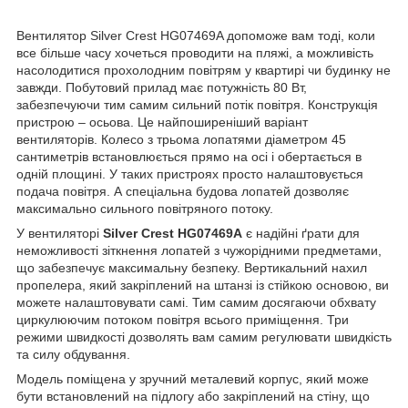
Вентилятор Silver Crest HG07469A допоможе вам тоді, коли
все більше часу хочеться проводити на пляжі, а можливість
насолодитися прохолодним повітрям у квартирі чи будинку не
завжди. Побутовий прилад має потужність 80 Вт,
забезпечуючи тим самим сильний потік повітря. Конструкція
пристрою – осьова. Це найпоширеніший варіант
вентиляторів. Колесо з трьома лопатями діаметром 45
сантиметрів встановлюється прямо на осі і обертається в
одній площині. У таких пристроях просто налаштовується
подача повітря. А спеціальна будова лопатей дозволяє
максимально сильного повітряного потоку.
У вентиляторі
Silver Crest HG07469A
є надійні ґрати для
неможливості зіткнення лопатей з чужорідними предметами,
що забезпечує максимальну безпеку. Вертикальний нахил
пропелера, який закріплений на штанзі із стійкою основою, ви
можете налаштовувати самі. Тим самим досягаючи обхвату
циркулюючим потоком повітря всього приміщення. Три
режими швидкості дозволять вам самим регулювати швидкість
та силу обдування.
Модель поміщена у зручний металевий корпус, який може
бути встановлений на підлогу або закріплений на стіну, що