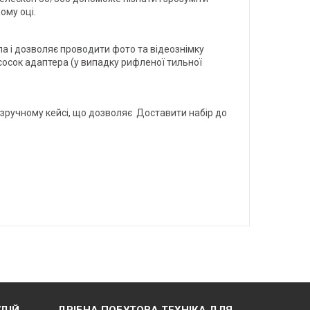
ому оці.
а і дозволяє проводити фото та відеознімку
сосок адаптера (у випадку рифленої тильної
у зручному кейсі, що дозволяє Доставити набір до
ДІЙ
ДРІБНА ПОБУТОВА ТЕХНІКА ДЛЯ