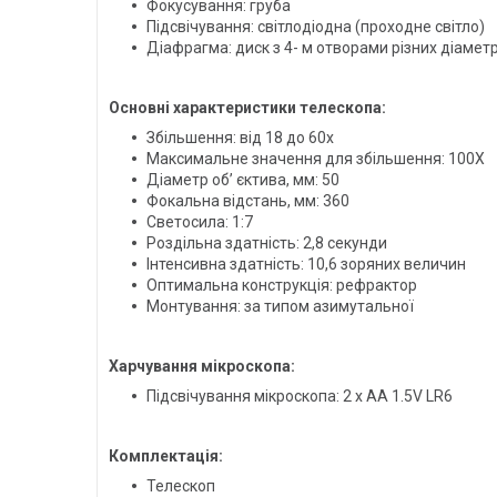
Фокусування: груба
Підсвічування:
світлодіодна (проходне світло)
Діафрагма: диск з 4- м отворами різних діамет
Основні характеристики телескопа:
Збільшення: від 18 до 60х
Максимальне значення для збільшення: 100Х
Діаметр об’ єктива, мм: 50
Фокальна відстань, мм: 360
Светосила: 1:7
Роздільна здатність: 2,8 секунди
Інтенсивна здатність: 10,6 зоряних величин
Оптимальна конструкція: рефрактор
Монтування: за типом азимутальної
Харчування мікроскопа:
Підсвічування мікроскопа: 2 х АА 1.5V LR6
Комплектація:
Телескоп