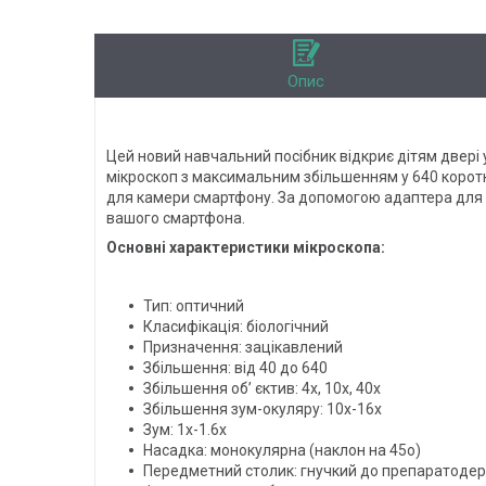
Опис
Цей новий навчальний посібник відкриє дітям двері 
мікроскоп з максимальним збільшенням у 640 коротк
для камери смартфону. За допомогою адаптера для с
вашого смартфона.
Основні характеристики мікроскопа:
Тип: оптичний
Класифікація: біологічний
Призначення: зацікавлений
Збільшення: від 40 до 640
Збільшення об’ єктив: 4х, 10х, 40х
Збільшення зум-окуляру: 10x-16х
Зум: 1x-1.6x
Насадка:
монокулярна (наклон на 45o)
Передметний столик:
гнучкий до препаратоде