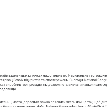
у найвіддаленіших куточках нашої планети. Національне географічн
ярізації своїх відкриттів та спостережень. Сьогодні National Geo
бка і виробництво приладів, які дозволяють вивчати навколишнє се
ередовища.
итань. І, часто, дорослим важко пояснити якесь явище так, щоб ди
буде більш захоплюючим. Набір National Geographic Junior 40x-640x +