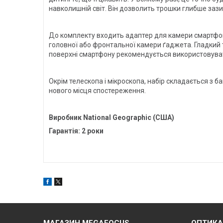
навколишній світ. Він дозволить трошки глибше зазир
До комплекту входить адаптер для камери смартфона
головної або фронтальної камери ґаджета. Гладкий 
поверхні смартфону рекомендується використовува
Окрім телескопа і мікроскопа, набір складається з 
нового місця спостереження.
Виробник National Geographic (США)
Гарантія: 2 роки
МАГАЗИН MEGAFOCUS
ОПТИКА