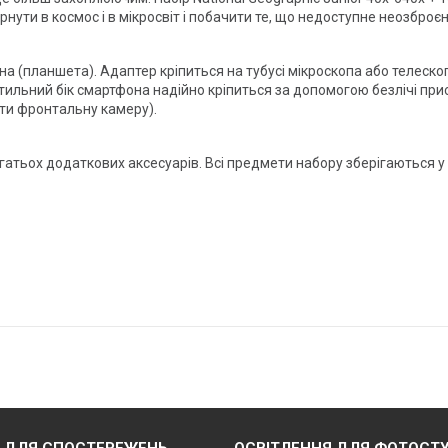
нути в космос і в мікросвіт і побачити те, що недоступне неозброєн
 (планшета). Адаптер кріпиться на тубусі мікроскопа або телескоп
тильний бік смартфона надійно кріпиться за допомогою безлічі при
ти фронтальну камеру).
багатьох додаткових аксесуарів. Всі предмети набору зберігаються 
 ДЛЯ СПОСТЕРЕЖЕНЬ,
ОСВІТЛЕННЯ ДЛЯ ФОТОСТУ