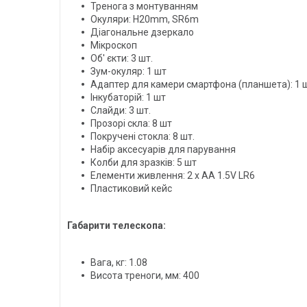
Тренога з монтуванням
Окуляри: H20mm, SR6m
Діагональне дзеркало
Мікроскоп
Об' єкти: 3 шт.
Зум-окуляр: 1 шт
Адаптер для камери смартфона (планшета)
: 1 
Інкубаторій: 1 шт
Слайди: 3 шт.
Прозорі скла: 8 шт
Покручені стокла: 8 шт.
Набір аксесуарів для парування
Колби для зразків: 5 шт
Елементи живлення: 2 х АА 1.5V LR6
Пластиковий кейс
Габарити телескопа:
Вага, кг: 1.08
Висота треноги, мм: 400