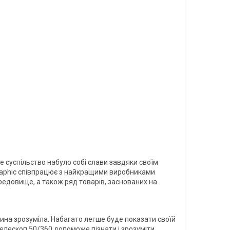
е суспільство набуло собі слави завдяки своїм
graphic співпрацює з найкращими виробниками
редовище, а також ряд товарів, заснованих на
тина зрозуміла. Набагато легше буде показати своїй
 Телескоп 50/360 допоможе пізнати і зрозуміти