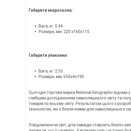
Габарити мікроскопа:
Вага, кг: 0.44
Розміри, мм: 220 x160x115
Габарити упаковки:
Вага, кг: 2.55
Розміри, мм: 650x4x190
Сьогодні торгова марка National Geographic відома 
глибшим дослідженням навколишнього світу та попул
товарів по всьому світу. Результатом цього є розро
технологіях, які є безпечними для навколишнього с
Усвідомлюючи світ, діти завжди ставлять безліч зап
дитині те, що її цікавить. У всякому разі, це точно 