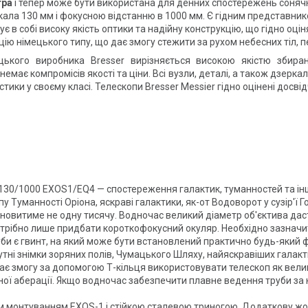
тра
і тепер може бути використана для денних спостережень сонячно
а 130 мм і фокусною відстанню в 1000 мм. Є гідним представником 
в собі високу якість оптики та надійну конструкцію, що гідно оцін
ю німецького типу, що дає змогу стежити за рухом небесних тіл, п
ецького виробника Bresser вирізняється високою якістю збира
немає компромісів якості та ціни. Всі вузли, деталі, а також дзерк
стики у своєму класі. Телескопи Bresser Messier гідно оцінені досв
130/1000 EXOS1/EQ4 — спостереження галактик, туманностей та інши
Туманності Оріона, яскраві галактики, як-от Водоворот у сузір'ї Го
тановитиме не одну тисячу. Водночас великий діаметр об'єктива даст
потрібно лише придбати короткофокусний окуляр. Необхідно зазнач
руби є гвинт, на який може бути встановлений практично будь-яки
тні знімки зоряних полів, Чумацького Шляху, найяскравіших галакт
дає змогу за допомогою Т-кільця використовувати телескоп як вел
 аберації. Якщо водночас забезпечити плавне ведення труби за н
 монтуванням EXOS-1 і стійкою сталевою триногою. Додаткову жор