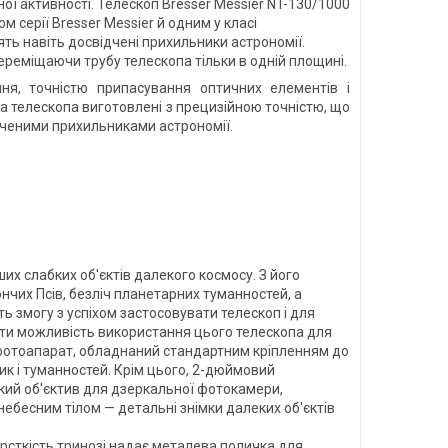
ї активності. Телескоп Bresser Messier NT-130/1000
серії Bresser Messier й одним у класі
ять навіть досвідчені прихильники астрономії.
ереміщаючи трубу телескопа тільки в одній площині.
ння, точністю припасування оптичних елементів і
ала телескопа виготовлені з прецизійною точністю, що
ідченими прихильниками астрономії.
х слабких об'єктів далекого космосу. З його
нчих Псів, безліч планетарних туманностей, а
ь змогу з успіхом застосовувати телескоп і для
ити можливість використання цього телескопа для
й фотоапарат, обладнаний стандартним кріпленням до
ик і туманностей. Крім цього, 2-дюймовий
икий об'єктив для дзеркальної фотокамери,
ебесним тілом — детальні знімки далеких об'єктів
сткість тринозі надає металева поличка для