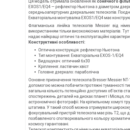
Ця модель отримала оновлення як
сонячного філь
EXOS1/EQ4 — рефлектор Ньютона з діаметром дзеркал
середньоапертурних дзеркальних телескопів. Поєднує 
Екваторіальна монтувалка EXOS1/EQ4 має конструкці
Флагманська лінійка телескопів Messier від нім
використанням тільки високоякісних матеріалів. Тут 
надає найкращі оптичні та експлуатаційні характери
Конструктивні особливості:
Оптична конструкція: рефлектор Ньютона
Тип монтування: Екваторіальна EXOS-1/EQ4
Видошукач: оптичний 6x30
Кріплення: ластівчин хвіст
Головне дзеркало: параболічна
Основне призначення телескопа Bresser Messier NT-
допомогою можна побачити протяжні туманності типу 
загальна кількість потенційно доступних об'єктів с
спостережень деталей на дисках планет і Місяця, 
астрономічної фотографії. На кріпильному хомуті т
штатива. У такий спосіб можна отримувати ширококу
фокусувальний пристрій телескопа має різь Т2, що 
позбавленого спотворювального кольору хроматичної
космосу гарантовані.
Телескоп комплектується німецьким екваторіальним