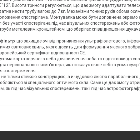
5" і 2". Висота триноги регулюється, що дає змогу адаптувати теле
датна нести трубу вагою до 7 кг. Механізми тонких рухів обома ос
положення спостерігача. Монтувалка може бути доповнена окремо 
без участі спостерігача під час візуальних спостережень або фото
 труби металевим кронштейном, що зберігає співвідношення шукача
 фільтр
, що захищає очі від проникнення ультрафіолетового, інфр
димих світлових хвиль, якого досить для формування якісного зоб
європейський сертифікат відповідності CE.
ома карта зоряного неба для вивчення неба та підготовки до спост
m для персонального комп'ютера, яка показує нічне небо з усіма суз
ця спостереження.
не тільки стійкою конструкцією, а й чудовою якістю параболічного
обляються зі спеціального оптичного скла. Саме це дає змогу отриму
 як під час візуальних спостережень, так і під час астрофотограф