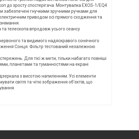
скоп до зросту спостерігача. Монтувалка EXOS-1/EQ4
ями забезпечені гнучкими зручними ручками для
електричним приводом осі прямого сходження та
знімання.
 та телескопа впродовж усього сеансу
ачервоного та видимого надяскравого сонячного
раження Сонця. Фільтр тестований незалежною
ережень. Для тієї ж мети, тільки набагато повніші
ір'ями, планетами та туманностями на екрані
 дзеркала з висотою напиленням. Усі елементи
вати світлі та чіткі зображення об'єктів, що
ування.