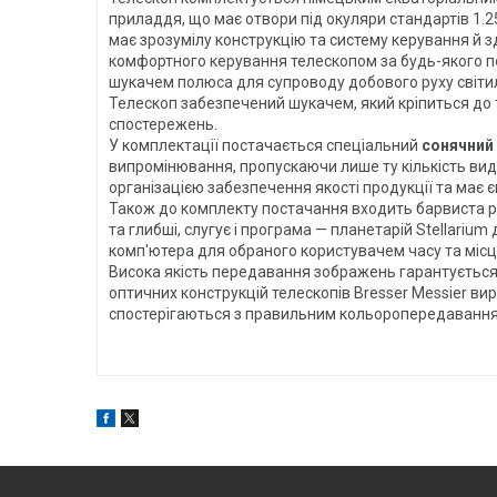
приладдя, що має отвори під окуляри стандартів 1.2
має зрозумілу конструкцію та систему керування й з
комфортного керування телескопом за будь-якого 
шукачем полюса для супроводу добового руху світил 
Телескоп забезпечений шукачем, який кріпиться до
спостережень.
У комплектації постачається спеціальний
сонячний
випромінювання, пропускаючи лише ту кількість ви
організацією забезпечення якості продукції та має 
Також до комплекту постачання входить барвиста рух
та глибші, слугує і програма — планетарій Stellariu
комп'ютера для обраного користувачем часу та міс
Висока якість передавання зображень гарантується 
оптичних конструкцій телескопів Bresser Messier вир
спостерігаються з правильним кольоропередаванням,