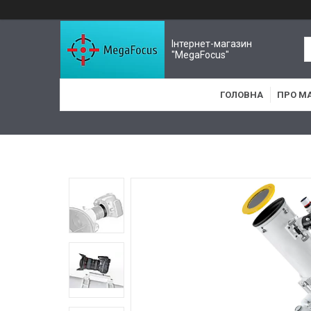
Інтернет-магазин
"MegaFocus"
ГОЛОВНА
ПРО М