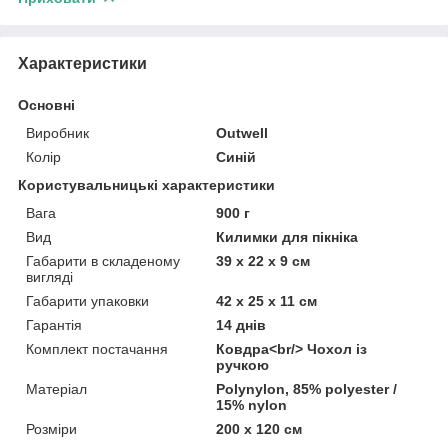
Характеристики
Основні
Виробник
Outwell
Колір
Синій
Користувальницькі характеристики
Вага
900 г
Вид
Килимки для пікніка
Габарити в складеному
39 x 22 x 9 см
вигляді
Габарити упаковки
42 x 25 x 11 см
Гарантія
14 днів
Комплект постачання
Ковдра<br/> Чохол із
ручкою
Матеріал
Polynylon, 85% polyester /
15% nylon
Розміри
200 x 120 см