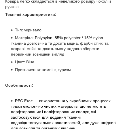
Ковдра легко складається в невеликого розміру чохол із
ручкою.
Технічні характеристики:
Тип: укривало
Матеріал:
Polynylon, 85% polyester / 15% nylon
—
тканина довговічна та досить міцна, фарби стійкі та
яскраві, стійкі та дають змогу надовго зберегти
первинний зовнішній вигляд
Цвет: Blue
Призначення: кемпінг, туризм
Особливості:
PFC Free
— використання у виробничих процесах
тільки екологічно чистих матеріалів, що не містять
перфторованих і поліфторованих сполук, які
застосовуються для додання тканині
водовідштовхувальних властивостей, але дуже шкідливі
для довкілля та організму людини.