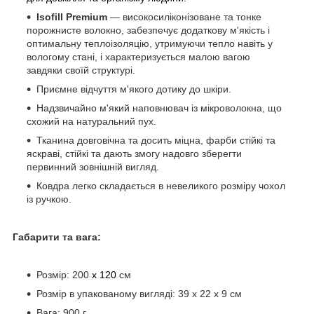
Isofill
Premium
— високосиліконізоване та тонке
порожнисте волокно, забезпечує додаткову м'якість і
оптимальну теплоізоляцію, утримуючи тепло навіть у
вологому стані, і характеризується малою вагою
завдяки своїй структурі.
Приємне відчуття м'якого дотику до шкіри.
Надзвичайно м'який наповнювач із мікроволокна, що
схожий на натуральний пух.
Тканина довговічна та досить міцна, фарби стійкі та
яскраві, стійкі та дають змогу надовго зберегти
первинний зовнішній вигляд.
Ковдра легко складається в невеликого розміру чохол
із ручкою.
Габарити та вага:
Розмір: 200
х 120
см
Розмір в упакованому вигляді: 39 x 22 x 9 см
Вага: 900 г