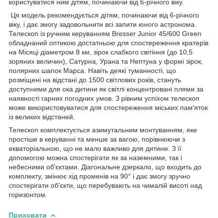
користуватися ним дітям, починаючи від 6-річного віку.
Ця модель рекомендується дітям, починаючи від 6-річного
віку, і дає змогу задовольнити всі запити юного астронома.
Телескоп із ручним керуванням Bresser Junior 45/600 Green
обладнаний оптикою достатньою для спостереження кратерів
на Місяці діаметром 8 км, зірок слабкого світіння (до 10,5
зоряних величин), Сатурна, Урана та Нептуна у формі зірок,
полярних шапок Марса. Навіть деякі туманності, що
розміщені на відстані до 1500 світлових років, стануть
доступними для ока дитини як світлі концентровані плями за
наявності гарних погодних умов. З рівним успіхом телескоп
може використовуватися для спостереження міських пам'яток
із великих відстаней.
Телескоп комплектується азимутальним монтуванням, яке
простіше в керуванні та менше за вагою, порівнюючи з
екваторіальною, що не мало важливо для дитини. З її
допомогою можна спостерігати як за наземними, так і
небесними об'єктами. Діагональне дзеркало, що входить до
комплекту, змінює хід променів на 90° і дає змогу зручно
спостерігати об'єкти, що перебувають на чималій висоті над
горизонтом.
Приховати