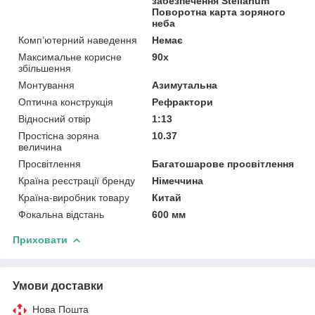
забезпечення Stellarium
Поворотна карта зоряного
неба
Комп’ютерний наведення
Немає
Максимальне корисне
90x
збільшення
Монтування
Азимутальна
Оптична конструкція
Рефрактори
Відносний отвір
1:13
Простісна зоряна
10.37
величина
Просвітлення
Багатошарове просвітлення
Країна реєстрації бренду
Німеччина
Країна-виробник товару
Китай
Фокальна відстань
600 мм
Приховати
Умови доставки
Нова Пошта