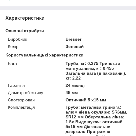
Характеристики
Основні атрибути
Виробник
Bresser
Колір
Зелений
Користувальницькі характеристики
Вага
Труба, кг: 0.375 Тринога з
монтуванням, кг: 0,455
Загальна вага (в пакованні),
кг: 2.22
Гарантія
24 місяці
Діаметр об'єктиву
45 мм
Спотворювач
Оптичний 5 х15 мм
Комплектація
Труба: металева тринога:
алюмінієва окуляри: SR6мм,
SR12 мм Обертальна лінза:
1.5х Видошукач: оптичний
5х15 мм Діагональне
дзеркало Програмне