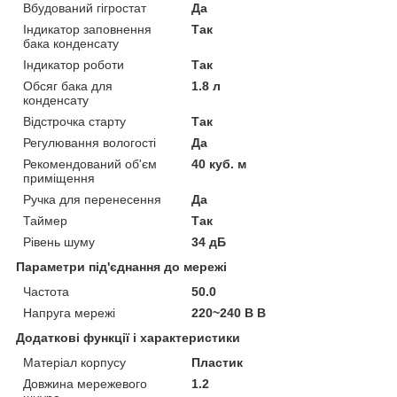
Вбудований гігростат
Да
Індикатор заповнення
Так
бака конденсату
Індикатор роботи
Так
Обсяг бака для
1.8 л
конденсату
Відстрочка старту
Так
Регулювання вологості
Да
Рекомендований об'єм
40 куб. м
приміщення
Ручка для перенесення
Да
Таймер
Так
Рівень шуму
34 дБ
Параметри під'єднання до мережі
Частота
50.0
Напруга мережі
220~240 В В
Додаткові функції і характеристики
Матеріал корпусу
Пластик
Довжина мережевого
1.2