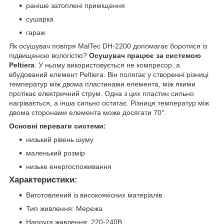
раніше затоплені приміщення
сушарка
гараж
Як осушувач повітря MalTec DH-2200 допомагає боротися із
підвищеною вологістю?
Осушувач працює за системою
Peltiera
. У ньому використовується не компресор, а
вбудований елемент Peltiera. Він полягає у створенні різниці
температур між двома пластинами елемента, між якими
протікає електричний струм. Одна з цих пластин сильно
нагрівається, а інша сильно остигає. Різниця температур між
двома сторонами елемента може досягати 70°.
Основні переваги системи:
низький рівень шуму
маленький розмір
низьке енергоспоживання
Характеристики:
Виготовлений із високоякісних матеріалів
Тип живлення: Мережа
Напруга живлення: 220-240В