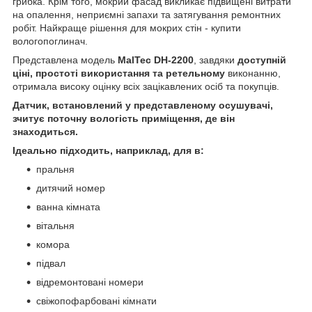
грибка. Крім того, мокрий фасад викликає підвищені витрати
на опалення, неприємні запахи та затягування ремонтних
робіт. Найкраще рішення для мокрих стін - купити
вологопоглинач.
Представлена модель
MalTec DH-2200
, завдяки
доступній
ціні, простоті використання та ретельному
виконанню,
отримала високу оцінку всіх зацікавлених осіб та покупців.
Датчик, встановлений у представленому осушувачі,
зчитує поточну вологість приміщення, де він
знаходиться.
Ідеально підходить, наприклад, для в:
пральня
дитячий номер
ванна кімната
вітальня
комора
підвал
відремонтовані номери
свіжопофарбовані кімнати