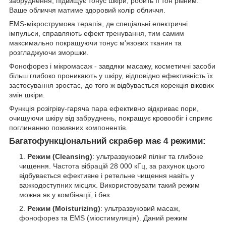
забруднення, підвищує тонус шкіри, робить її тон рівним.
Ваше обличчя матиме здоровий колір обличчя.
EMS-мікрострумова терапія, де спеціальні електричні
імпульси, справляють ефект тренування, тим самим
максимально покращуючи тонус м'язових тканин та
розгладжуючи зморшки.
Фонофорез і мікромасаж - завдяки масажу, косметичні засоби
більш глибоко проникають у шкіру, відповідно ефективність їх
застосування зростає, до того ж відбувається корекція вікових
змін шкіри.
Функція розігріву-гаряча пара ефективно відкриває пори,
очищуючи шкіру від забруднень, покращує кровообіг і сприяє
поглинанню поживних компонентів.
Багатофункціональний скрабер має 4 режими:
Режим (Cleansing)
: ультразвуковий пілінг та глибоке
чищення. Частота вібрацій 28 000 кГц, за рахунок цього
відбувається ефективне і ретельне чищення навіть у
важкодоступних місцях. Використовувати такий режим
можна як у комбінації, і без.
Режим (Moisturizing)
: ультразвуковий масаж,
фонофорез та EMS (міостимуляція). Даний режим