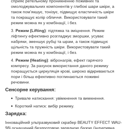
сприяє ретельному проникненню поживних та
омолоджувальних компонентів у глибокі шари шкіри, а
також пом'якшує, тонізує, підвищує еластичність шкіри
та покращує колір обличчя. Використовувати такий
режим можна як у комбінації, і без.
Режим (Lifting)
: підтяжка та зміцнення. Режим
ліфтингу ефективно розгладжує зморшки, усуває
набряки, зменшує рубці та шрам, а також підвищує
щільність та пружність шкіри. Використовувати такий
режим можна як у комбінації, і без.
Режим (Heating)
: вібронагрів, ефект гарячого
компресу. За рахунок використання даного режиму
покращується циркуляція крові, широко відкриваються
пори і більш ефективно поглинаються поживні
речовини.
Сенсорне керування:
Тривале натискання: увімкнення та вимкнення.
Короткий натиск: вибір режиму.
Зарядка:
Інноваційний ультразвуковий скрабер BEAUTY EFFECT WAU-
98i оснащений бездротовою зарядною базою (індуктивна