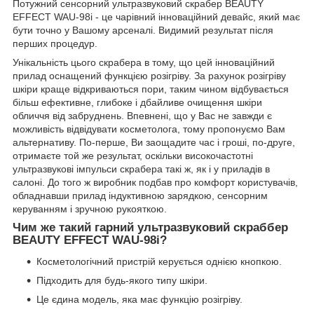
Потужний сенсорний ультразвуковий скрабер BEAUTY
EFFECT WAU-98i - це чарівний інноваційний девайс, який має
бути точно у Вашому арсеналі. Видимий результат після
перших процедур.
Унікальність цього скрабера в тому, що цей інноваційний
прилад оснащений функцією розігріву. За рахунок розігріву
шкіри краще відкриваються пори, таким чином відбувається
більш ефективне, глибоке і дбайливе очищення шкіри
обличчя від забруднень. Впевнені, що у Вас не завжди є
можливість відвідувати косметолога, тому пропонуємо Вам
альтернативу. По-перше, Ви заощадите час і гроші, по-друге,
отримаєте той же результат, оскільки високочастотні
ультразвукові імпульси скрабера такі ж, як і у приладів в
салоні. До того ж виробник подбав про комфорт користувачів,
обладнавши прилад індуктивною зарядкою, сенсорним
керуванням і зручною рукояткою.
Чим же такий гарний ультразвуковий скраббер
BEAUTY EFFECT WAU-98i?
Косметологічний пристрій керується однією кнопкою.
Підходить для будь-якого типу шкіри.
Це єдина модель, яка має функцію розігріву.