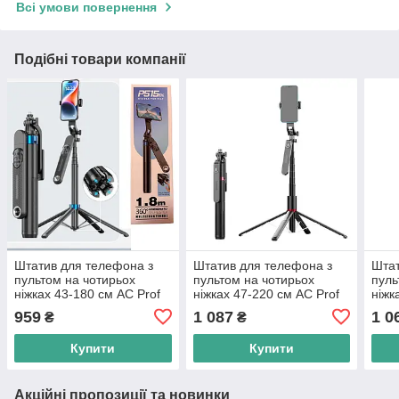
Всі умови повернення
Подібні товари компанії
Штатив для телефона з
Штатив для телефона з
Штат
пультом на чотирьох
пультом на чотирьох
пуль
ніжках 43-180 см AC Prof
ніжках 47-220 см AC Prof
ніжк
P515TK Aluminum
P185 Max Aluminum
P325
959
1 087
1 0
₴
₴
Купити
Купити
Акційні пропозиції та новинки