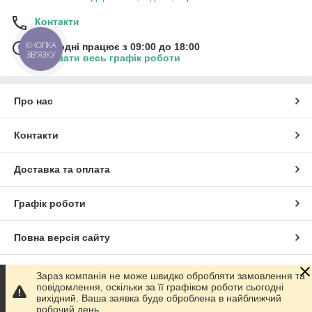
Контакти
КНОПКА
Сьогодні працює з 09:00 до 18:00
ЗВ'ЯЗКУ
Показати весь графік роботи
Про нас
Контакти
Доставка та оплата
Графік роботи
Повна версія сайту
Сайт створено на маркетплейсі
Prom.ua
Зараз компанія не може швидко обробляти замовлення та
повідомлення, оскільки за її графіком роботи сьогодні
вихідний. Ваша заявка буде оброблена в найближчий
Політика конфіденційності
робочий день.