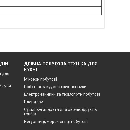
ДІЙ
ДРІБНА ПОБУТОВА ТЕХНІКА ДЛЯ
КУХНІ
а для
Міксери побутові
зйомки
Побутові вакуумні пакувальники
Електрочайники та термопоти побутові
Блендери
Сушильні апарати для овочів, фруктів,
грибів
Йогуртниці, морожениці побутові