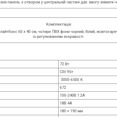
хня панель з отвором у центральній частині дає змогу знімати ч
Комплектація
лайтбокс 60 х 40 см, чотири ПВХ фони чорний, білий, жовтогаря
із регулюванням яскравості.
72 Вт
CRI 95+
3000-6500 К
672
100-240В 1.2А
18В 4А
180 × 190 мм