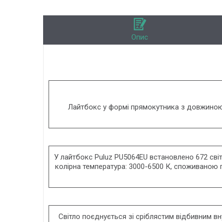
Опис
Лайтбокс у формі прямокутника з довжиною 
У лайтбокс Puluz PU5064EU встановлено 672 світ
колірна температура: 3000-6500 К, споживаною 
Світло поєднується зі сріблястим відбивним вн