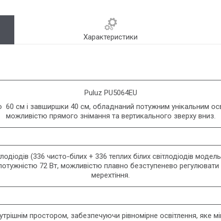
Характеристики
Puluz PU5064EU
60 см і завширшки 40 см, обладнаний потужним унікальним осві
можливістю прямого знімання та вертикального зверху вниз.
лодіодів (336 чисто-білих + 336 теплих білих світлодіодів модел
потужністю 72 Вт, можливістю плавно безступенево регулювати я
мерехтіння.
утрішнім простором, забезпечуючи рівномірне освітлення, яке мін