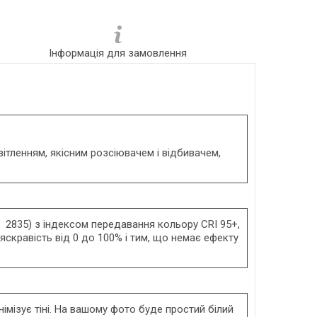
Інформація для замовлення
тленням, якісним розсіювачем і відбивачем,
ь 2835) з індексом передавання кольору CRI 95+,
скравість від 0 до 100% і тим, що немає ефекту
імізує тіні. На вашому фото буде простий білий