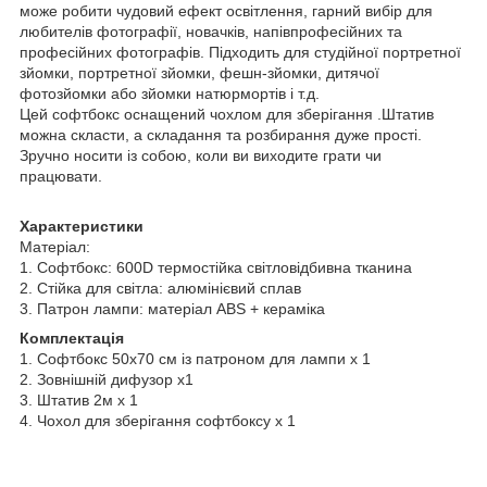
може робити чудовий ефект освітлення, гарний вибір для
любителів фотографії, новачків, напівпрофесійних та
професійних фотографів. Підходить для студійної портретної
зйомки, портретної зйомки, фешн-зйомки, дитячої
фотозйомки або зйомки натюрмортів і т.д.
Цей софтбокс оснащений чохлом для зберігання .Штатив
можна скласти, а складання та розбирання дуже прості.
Зручно носити із собою, коли ви виходите грати чи
працювати.
Характеристики
Матеріал:
1. Софтбокс: 600D термостійка світловідбивна тканина
2. Стійка для світла: алюмінієвий сплав
3. Патрон лампи: матеріал ABS + кераміка
Комплектація
1. Софтбокс 50x70 см із патроном для лампи x 1
2. Зовнішній дифузор x1
3. Штатив 2м x 1
4. Чохол для зберігання софтбоксу x 1