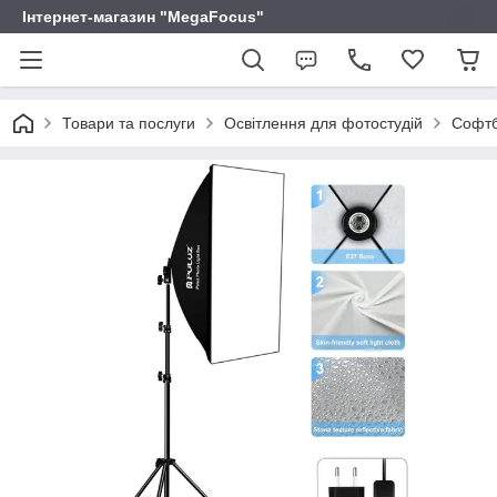
Інтернет-магазин "MegaFocus"
Товари та послуги
Освітлення для фотостудій
Софтбо