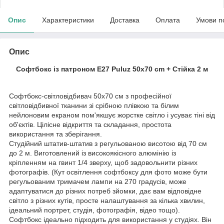
Опис
Характеристики
Доставка
Оплата
Умови п
Опис
Софтбокс із патроном Е27 Puluz 50x70 cm + Стійка 2 м
Софтбокс-світловідбивач 50x70 см з професійної
світловідбивної тканини зі срібною плівкою та білим
нейлоновим екраном пом'якшує жорстке світло і усуває тіні від
об'єктів. Цілісне відкриття та складання, простота
використання та зберігання.
Студійний штатив-штатив з регульованою висотою від 70 см
до 2 м. Виготовлений із високоякісного алюмінію із
кріпленням на гвинт 1/4 зверху, щоб задовольнити різних
фотографів. (Кут освітлення софтбоксу для фото може бути
регульованим тримачем лампи на 270 градусів, може
адаптуватися до різних потреб зйомки, дає вам відповідне
світло з різних кутів, просте налаштування за кілька хвилин,
ідеальний портрет, студія, фотографія, відео тощо).
Софтбокс ідеально підходить для використання у студіях. Він