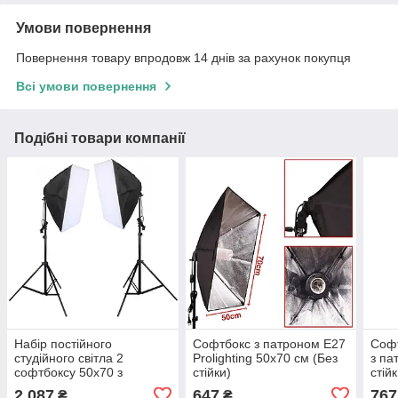
Умови повернення
Повернення товару впродовж 14 днів за рахунок покупця
Всі умови повернення
Подібні товари компанії
Набір постійного
Софтбокс з патроном Е27
Софт
студійного світла 2
Prolighting 50х70 см (Без
з па
софтбоксу 50x70 з
стійки)
стійк
патроном Е27 стійки
2 087
647
767
₴
₴