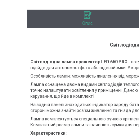
Опис
Світлодіод
Світлодіодна лампа прожектор LED 660 PRO
- пот
підійде для автономної фото або відеозйомки. У кор
Особливість лампи: можливість живлення від мережі 
Лампа оснащена двома видами світлодіодів теплого 
точно налаштувати освітлення у приміщенні. Даною 
керування, що йде в комплекті.
На задній панелі знаходиться індикатор заряду бата
стороні можна знайти роз'єм живлення та гнізда дл
Лампа комплектується спеціальною ручкою кріпленн
Компактний розмір лампи та наявність сумки для пер
Характеристики: