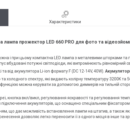
Характеристики
на лампа прожектор LED 660 PRO для фото та відеозйом
ужна і при цьому компактна LED лампа з металевими шторками та 
пус вбудовані потужні світлодіоди, які випромінюють рівномірний с
та від акумулятора Li-ion формату F (DC 12-14V, 40W).
Акумулятори
та холодного спектру, які видають колірну температуру 3200K та 
функцією можна керувати за допомогою диммерів на тильній сторон
реї, кнопка вкл/викл, регулювання яскравості та регулювання темп
я підключення акумуляторів, що оснащено спеціальним фіксатором
ям, що дає можливість встановлення лампи на штатив, а також як
енесення дозволяє легко переносити її з одного місця в інше та зр