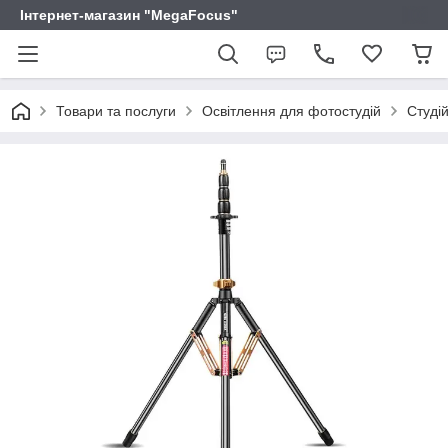
Інтернет-магазин "MegaFocus"
Товари та послуги
Освітлення для фотостудій
Студій