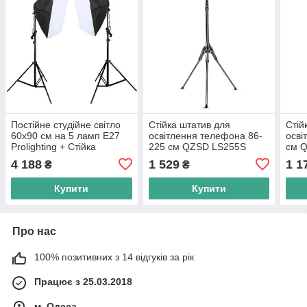
Постійне студійне світло
Стійка штатив для
Стій
60х90 см на 5 ламп Е27
освітлення телефона 86-
осві
Prolighting + Стійка
225 см QZSD LS255S
см 
4 188
1 529
1 1
₴
₴
Купити
Купити
Про нас
100% позитивних з 14 відгуків за рік
Працює з 25.03.2018
м. Одеса