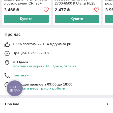
з розсіювачем CRI 96+
2700-6500 К Ulanzi PL25
розс
2700-6500 К Ulanzi LM-
2700
3 468
2 477
3 9
₴
₴
P40Bi
P40
Купити
Купити
Про нас
100% позитивних з 14 відгуків за рік
Працює з 25.03.2018
м. Одеса
Фонтанська дорога 14, Одеса, Україна
Контакти
Сьогодні працює з 09:00 до 18:00
КНОПКА
Показати весь графік роботи
ЗВ'ЯЗКУ
Про нас