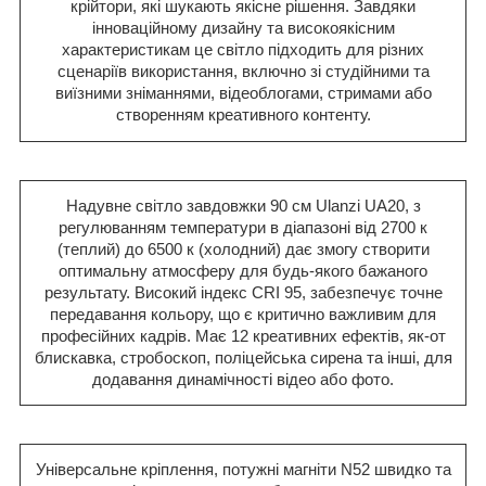
крійтори, які шукають якісне рішення. Завдяки
інноваційному дизайну та високоякісним
характеристикам це світло підходить для різних
сценаріїв використання, включно зі студійними та
виїзними зніманнями, відеоблогами, стримами або
створенням креативного контенту.
Надувне світло завдовжки 90 см Ulanzi UA20, з
регулюванням температури в діапазоні від 2700 к
(теплий) до 6500 к (холодний) дає змогу створити
оптимальну атмосферу для будь-якого бажаного
результату. Високий індекс CRI 95, забезпечує точне
передавання кольору, що є критично важливим для
професійних кадрів. Має 12 креативних ефектів, як-от
блискавка, стробоскоп, поліцейська сирена та інші, для
додавання динамічності відео або фото.
Універсальне кріплення, потужні магніти N52 швидко та