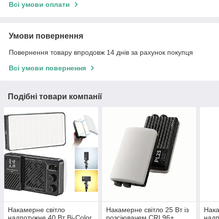
Всі умови оплати
Умови повернення
Повернення товару впродовж 14 днів за рахунок покупця
Всі умови повернення
Подібні товари компанії
Накамерне світло
Накамерне світло 25 Вт із
Нака
надпотужне 40 Вт Bi-Color
розсіювачем CRI 96+
надп