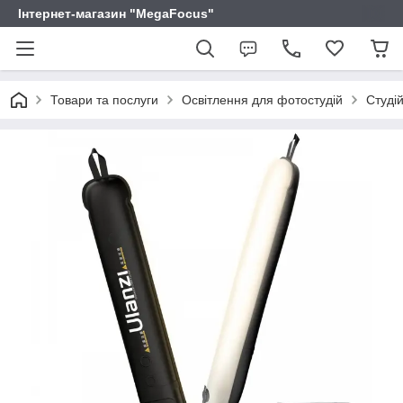
Інтернет-магазин "MegaFocus"
Товари та послуги
Освітлення для фотостудій
Студій