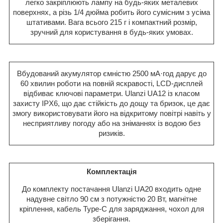
легко закріплюють лампу на будь-яких металевих
поверхнях, а різь 1/4 дюйма робить його сумісним з усіма
штативами. Вага всього 215 г і компактний розмір,
зручний для користування в будь-яких умовах.
Вбудований акумулятор ємністю 2500 мА·год дарує до
60 хвилин роботи на повній яскравості, LCD-дисплей
відбиває ключові параметри. Ulanzi UA12 із класом
захисту IPX6, що дає стійкість до дощу та бризок, це дає
змогу використовувати його на відкритому повітрі навіть у
несприятливу погоду або на зніманнях із водою без
ризиків.
Комплектація
До комплекту постачання Ulanzi UA20 входить одне
надувне світло 90 см з потужністю 20 Вт, магнітне
кріплення, кабель Type-C для заряджання, чохол для
зберігання.