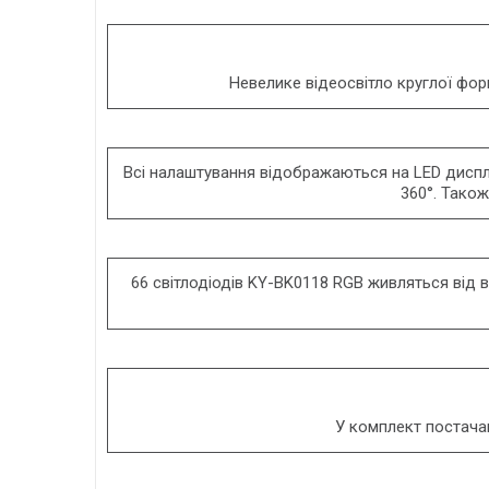
Невелике відеосвітло круглої фо
Всі налаштування відображаються на LED дисплеї
360°. Також
66 світлодіодів KY-BK0118 RGB живляться від 
У комплект постачан