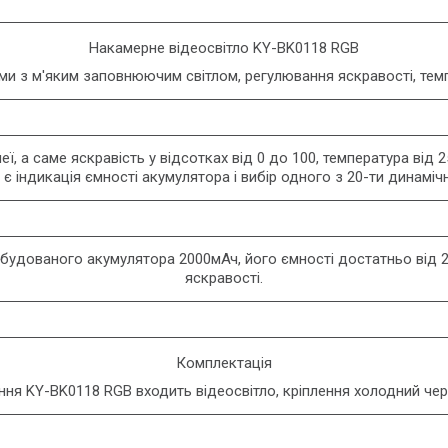
Накамерне відеосвітло KY-BK0118 RGB
рми з м'яким заповнюючим світлом, регулювання яскравості, тем
, а саме яскравість у відсотках від 0 до 100, температура від
 є індикація ємності акумулятора і вибір одного з 20-ти динаміч
вбудованого акумулятора 2000мАч, його ємності достатньо від 2
яскравості.
Комплектація
ня KY-BK0118 RGB входить відеосвітло, кріплення холодний чер