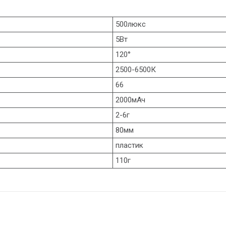
500люкс
5Вт
120°
2500-6500К
66
2000мАч
2-6г
80мм
пластик
110г