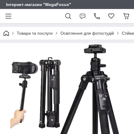
Інтернет-магазин "MegaFocus"
Товари та послуги
Освітлення для фотостудій
Стійк