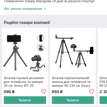
Повернення товару впродовж 14 днів за рахунок покупця
Всі умови повернення
Подібні товари компанії
Штатив гнучкий восьминіг
Штатив горизонтальний
Штат
для телефона та камери
трипод для телефона та
DSLR
26 см Jmary MT-25
камери 40-134 см Jmary
60 (
KP-2207
596
850
2 3
₴
₴
Купити
Купити