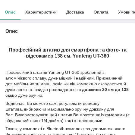
Опис
Характеристики
Доставка
Оплата
Умови п
Опис
Професійний штатив для смартфона та фото- та
відеокамер 138 см. Yunteng UT-360
Професійний штатив Yunteng UT-360 зроблений з
алюмінієвого сплаву, дуже міцний і надійний. Призначений
для мобільних знімань, оскільки він компактно складається й
дуже легко та швидко розкладається з
довжини 30 см до 138
см
що дуже зручно.
Водночас, Ви можете самі регулювати довжину
штатива, вибираючи максимально зручну довжину для
Вас. Використовувати цей штатив Ви можете як із камерами (є
вбудований гвинт 1/4 дюйма) так і з телефонами.
Також, у комплекті є Bluetooth-комплект, за допомогою якого
Ви можете керувати на відстані до 10 метрів. До всього