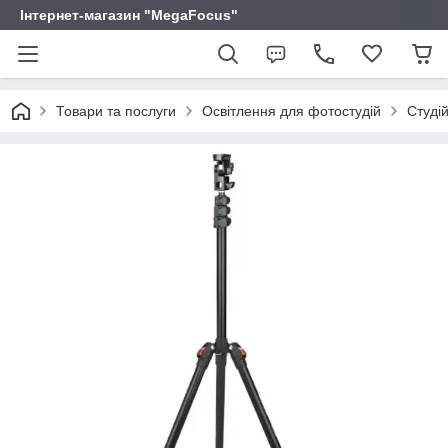
Інтернет-магазин "MegaFocus"
Товари та послуги
Освітлення для фотостудій
Студій