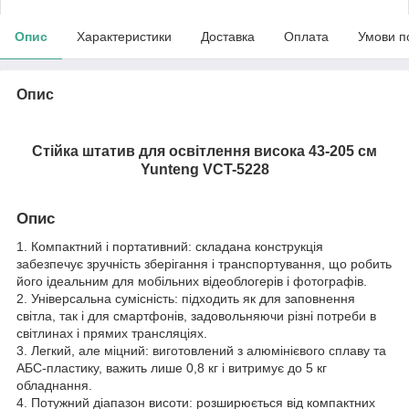
Опис
Характеристики
Доставка
Оплата
Умови п
Опис
Стійка штатив для освітлення висока 43-205 см
Yunteng VCT-5228
Опис
1. Компактний і портативний: складана конструкція
забезпечує зручність зберігання і транспортування, що робить
його ідеальним для мобільних відеоблогерів і фотографів.
2. Універсальна сумісність: підходить як для заповнення
світла, так і для смартфонів, задовольняючи різні потреби в
світлинах і прямих трансляціях.
3. Легкий, але міцний: виготовлений з алюмінієвого сплаву та
АБС-пластику, важить лише 0,8 кг і витримує до 5 кг
обладнання.
4. Потужний діапазон висоти: розширюється від компактних