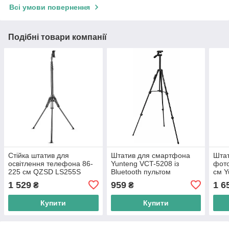
Всі умови повернення
Подібні товари компанії
Стійка штатив для
Штатив для смартфона
Штат
освітлення телефона 86-
Yunteng VCT-5208 із
фото
225 см QZSD LS255S
Bluetooth пультом
см Y
1 529
959
1 6
₴
₴
Купити
Купити