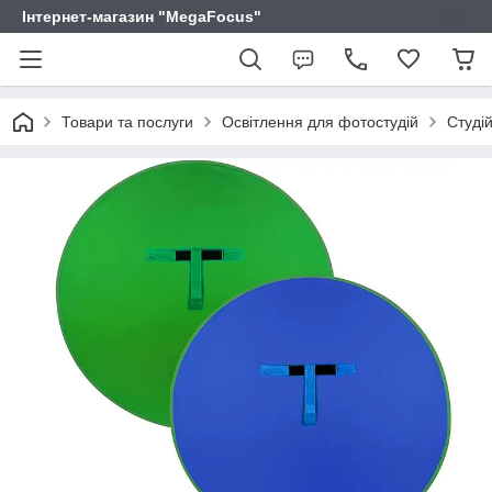
Інтернет-магазин "MegaFocus"
Товари та послуги
Освітлення для фотостудій
Студі