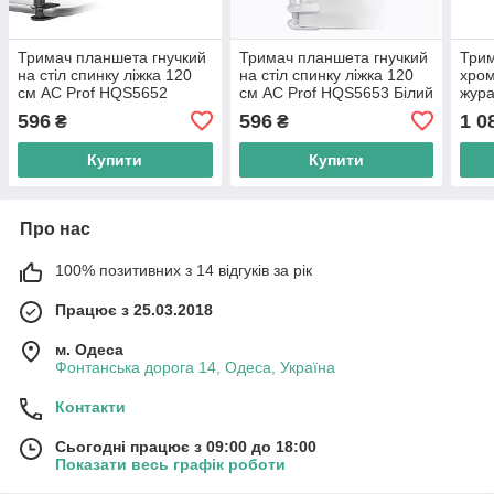
Тримач планшета гнучкий
Тримач планшета гнучкий
Трим
на стіл спинку ліжка 120
на стіл спинку ліжка 120
хром
см AC Prof HQS5652
см AC Prof HQS5653 Білий
жура
A71
596
596
1 0
₴
₴
Купити
Купити
Про нас
100% позитивних з 14 відгуків за рік
Працює з 25.03.2018
м. Одеса
Фонтанська дорога 14, Одеса, Україна
Контакти
Сьогодні працює з 09:00 до 18:00
Показати весь графік роботи