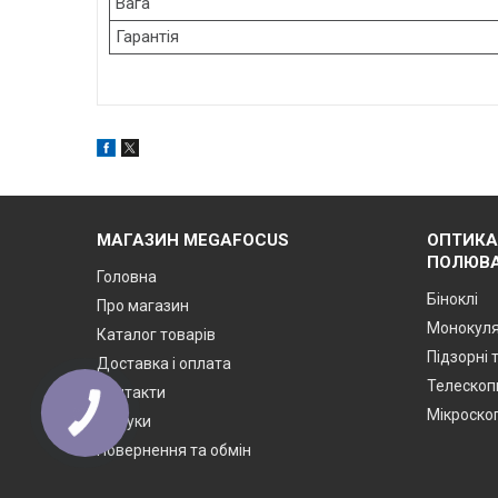
Вага
Гарантія
МАГАЗИН MEGAFOCUS
ОПТИКА
ПОЛЮВА
Головна
Біноклі
Про магазин
Монокул
Каталог товарів
Підзорні 
Доставка і оплата
Телескоп
Контакти
Мікроско
КНОПКА
Відгуки
ЗВ'ЯЗКУ
Повернення та обмін