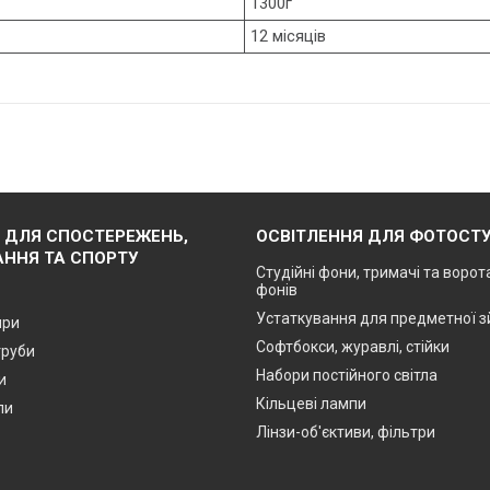
1300г
12 місяців
 ДЛЯ СПОСТЕРЕЖЕНЬ,
ОСВІТЛЕННЯ ДЛЯ ФОТОСТУ
ННЯ ТА СПОРТУ
Студійні фони, тримачі та ворот
фонів
Устаткування для предметної 
яри
Софтбокси, журавлі, стійки
труби
Набори постійного світла
и
Кільцеві лампи
пи
Лінзи-об'єктиви, фільтри