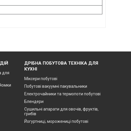
ДІЙ
ДРІБНА ПОБУТОВА ТЕХНІКА ДЛЯ
КУХНІ
а для
Міксери побутові
зйомки
Побутові вакуумні пакувальники
Електрочайники та термопоти побутові
Блендери
Сушильні апарати для овочів, фруктів,
грибів
Йогуртниці, морожениці побутові