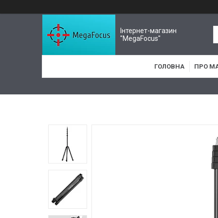
Інтернет-магазин
"MegaFocus"
ГОЛОВНА
ПРО М