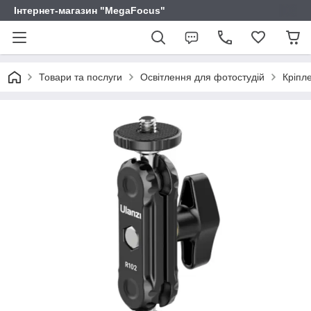
Інтернет-магазин "MegaFocus"
Товари та послуги
Освітлення для фотостудій
Кріпл