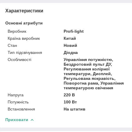
Характеристики
Основні атрибути
Виробник
Profi-light
Країна виробник
Китай
Стан
Новий
Тип підсвічування
Діодна
Особливості
Управління потужністю,
Бездротовий пульт ДУ,
Регулювання колірної
температури, Дисплей,
Регульована яскравість,
Поворотна рама, Управління
температурою свічення
Напруга
220 В
Потужність
100 Вт
Встановлення
На штатив
Приховати