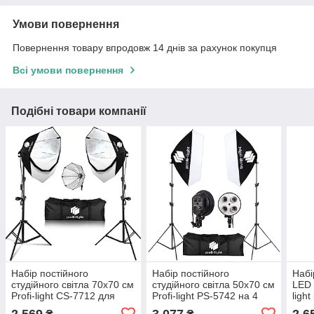
Умови повернення
Повернення товару впродовж 14 днів за рахунок покупця
Всі умови повернення
Подібні товари компанії
Набір постійного
Набір постійного
Набі
студійного світла 70х70 см
студійного світла 50х70 см
LED 
Profi-light CS-7712 для
Profi-light PS-5742 на 4
ligh
портретної зйомки
патрони E27
2 569
3 077
2 6