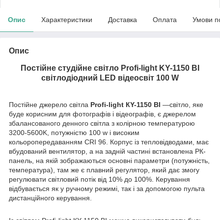
Опис
Характеристики
Доставка
Оплата
Умови п
Опис
Постійне студійне світло Profi-light KY-1150 BI
світлодіодний LED відеосвіт 1
00 W
Постійне джерело світла
Profi-light КY-1150 BI
—світло, яке
буде корисним для фотографів і відеографів, є джерелом
збалансованого денного світла з колірною температурою
3200-5600K, потужністю 100 w і високим
кольоропередаванням CRI 96. Корпус із тепловідводами, має
вбудований вентилятор, а на задній частині встановлена РК-
панель, на якій зображаються основні параметри (потужність,
температура), там же є плавний регулятор, який дає змогу
регулювати світловий потік від 10% до 100%. Керування
відбувається як у ручному режимі, так і за допомогою пульта
дистанційного керування.