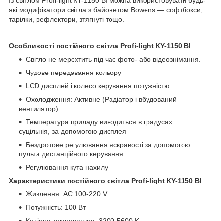
Із світлом Profi-light КY-1150 BI можна використовувати будь-
які модифікатори світла з байонетом Bowens — софтбокси,
тарілки, рефлектори, зтягнуті тощо.
Особливості постійного світла Profi-light КY-1150 BI
Світло не мерехтить під час фото- або відеознімання.
Чудове передавання кольору
LCD дисплей і колесо керування потужністю
Охолодження: Активне (Радіатор і вбудований
вентилятор)
Температура приладу виводиться в градусах
суцільнія, за допомогою дисплея
Бездротове регулювання яскравості за допомогою
пульта дистанційного керування
Регулювання кута нахилу
Характеристики постійного світла Profi-light КY-1150 BI
Живлення: AC 100-220 V
Потужність: 100 Вт
Колірна температура: 3200-5600 K