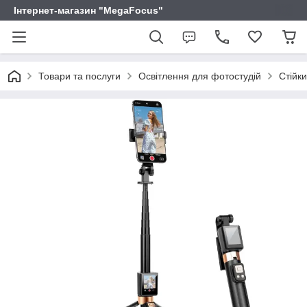
Інтернет-магазин "MegaFocus"
Товари та послуги
Освітлення для фотостудій
Стійк