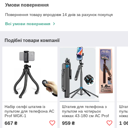
Умови повернення
Повернення товару впродовж 14 днів за рахунок покупця
Всі умови повернення
Подібні товари компанії
Набір селфі штатив із
Штатив для телефона з
Штат
пультом для телефона AC
пультом на чотирьох
пуль
Prof WGK-1
ніжках 43-180 см AC Prof
ніжк
P515TK Aluminum
P325
667
959
1 0
₴
₴