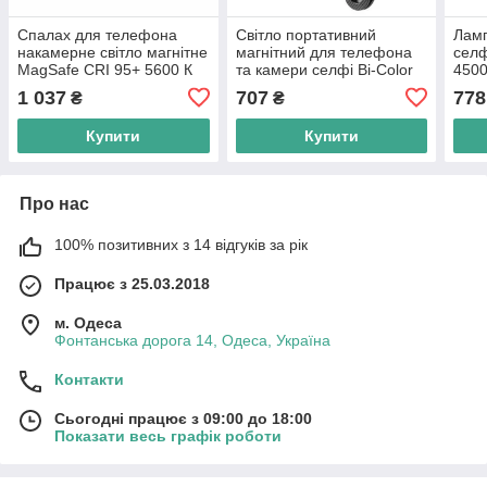
Спалах для телефона
Світло портативний
Лам
накамерне світло магнітне
магнітний для телефона
селф
MagSafe CRI 95+ 5600 К
та камери селфі Bi-Color
4500
Ulanzi M02
2500-9000 К AC Prof M19
1 037
707
778
₴
₴
Купити
Купити
Про нас
100% позитивних з 14 відгуків за рік
Працює з 25.03.2018
м. Одеса
Фонтанська дорога 14, Одеса, Україна
Контакти
Сьогодні працює з 09:00 до 18:00
Показати весь графік роботи