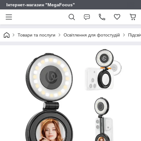
Інтернет-магазин "MegaFocus"
Товари та послуги
Освітлення для фотостудій
Підсв