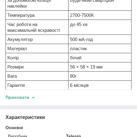
за допомогою кільця
будь-який смартфон
наклейки
Температура
2700-7500К
Час роботи на
до 45 хв
максимальній яскравості
Акумулятор
500 мА·год
Матеріал
пластик
Колір
білий
Розміри
56 × 58 × 19 мм
Вага
80г
Гарантія
6 місяців
Приховати
Характеристики
Основні
Виробник
Telesin