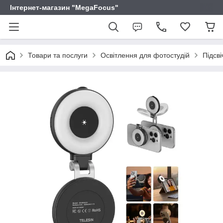
Інтернет-магазин "MegaFocus"
Товари та послуги
Освітлення для фотостудій
Підсв