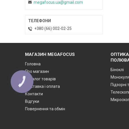
megafocus.ua@gmail.com
+380 (66) 002-02-25
МАГАЗИН MEGAFOCUS
ОПТИКА
ПОЛЮВА
Головна
Біноклі
Про магазин
Монокул
Каталог товарів
КНОПКА
ЗВ'ЯЗКУ
Підзорні 
Доставка і оплата
Телескоп
Контакти
Мікроско
Відгуки
Повернення та обмін