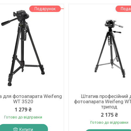
Подарунок
Пода
 для фотоапарата Weifeng
Штатив професійний 
WT 3520
фотоапарата Weifeng W
трипод
1 279 ₴
2 175 ₴
Готово до відправки
Готово до відправки
Купити