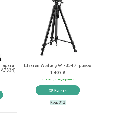
апарата
Штатив Weifeng WT-3540 трипод
CA7334)
1 407 ₴
Готово до відправки
Купити
312