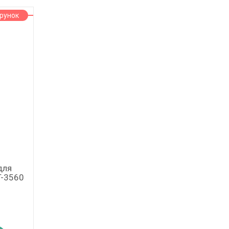
рунок
для
T-3560