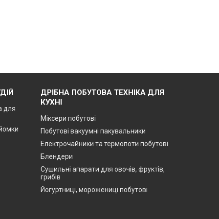
ДІЙ
ДРІБНА ПОБУТОВА ТЕХНІКА ДЛЯ
КУХНІ
а для
Міксери побутові
зйомки
Побутові вакуумні пакувальники
Електрочайники та термопоти побутові
Блендери
Сушильні апарати для овочів, фруктів,
грибів
Йогуртниці, морожениці побутові