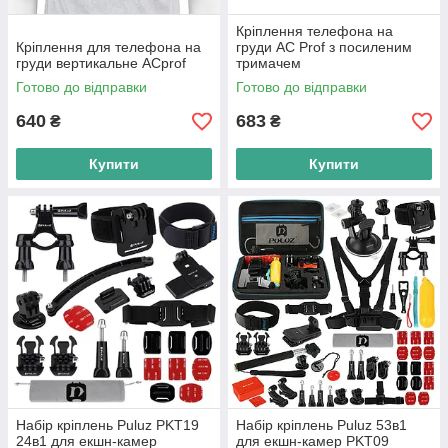
Кріплення телефона на
Кріплення для телефона на
груди AC Prof з посиленим
груди вертикальне ACprof
тримачем
Готово до відправки
Готово до відправки
640
683
₴
₴
Купити
Купити
Набір кріплень Puluz PKT19
Набір кріплень Puluz 53в1
24в1 для екшн-камер
для екшн-камер PKT09