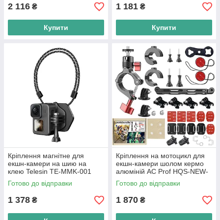
2 116
1 181
₴
₴
Купити
Купити
Кріплення магнітне для
Кріплення на мотоцикл для
екшн-камери на шию на
екшн-камери шолом кермо
клею Telesin TE-MMK-001
алюміній AC Prof HQS-NEW-
KIT-M06
Готово до відправки
Готово до відправки
1 378
1 870
₴
₴