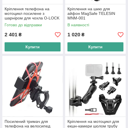
Кріплення телефона на
Кріплення на шию для
мотоцикл посилене з
айфон MagSafe TELESIN
шарніром для чохла O-LOCK
MNM-001
Ulanzi M008
Готово до відправки
В наявності
2 401
1 020
₴
₴
Купити
Купити
Посилений тримач для
Кріплення на мотоцикл для
телефона на велосипед
екшн-камери шолом трубу