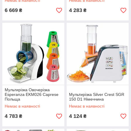
Немає в наявності
Немає в наявності
Panzanella Польща
6 669
4 283
₴
₴
Мультирізка Овочерізка
Esperanza EKM026 Caprese
Мультирізка Silver Crest SGR
Польща
150 D1 Німеччина
Немає в наявності
Немає в наявності
4 783
4 124
₴
₴