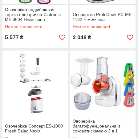
Овочерізка подрібнювач
тертка електрична Clatronic
Овочерізка Profi Cook PC-ME
ME 3604 Німеччина
1132 Німеччина
Немає в наявності
Немає в наявності
5 577
2 048
₴
₴
Овочерізка
Овочерізка Concept ES-1000
багатофункціональна із
Fresh Salad Чехія
соковитискачкою 3 в 1
Esperanza EKM027