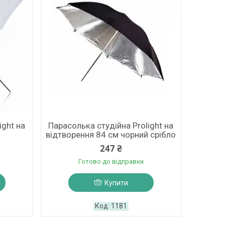
ight на
Парасолька студійна Prolight на
відтворення 84 см чорний срібло
247 ₴
Готово до відправки
Купити
1181