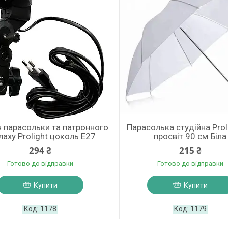
 парасольки та патронного
Парасолька студійна Prol
лаху Prolight цоколь Е27
просвіт 90 см Біла
294 ₴
215 ₴
Готово до відправки
Готово до відправки
Купити
Купити
1178
1179