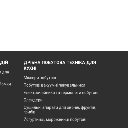
ДІЙ
ДРІБНА ПОБУТОВА ТЕХНІКА ДЛЯ
КУХНІ
а для
Міксери побутові
зйомки
Побутові вакуумні пакувальники
Електрочайники та термопоти побутові
Блендери
Сушильні апарати для овочів, фруктів,
грибів
Йогуртниці, морожениці побутові