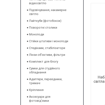
відеосвітло
Підсвічування, накамерне
світло
Лайткуби (фотобокси)
Поворотні столики
Моноподи
Стійки штативи і моноподи
Стедіками, стабілізатори
Лінзи-об'єктиви, фільтри
Комплект для блогу
Сумки для студійного
обладнання
Наб
Адаптери, перехідники,
світла
тримачі
Кріплення
Аксесуари для
фотовід'ємки