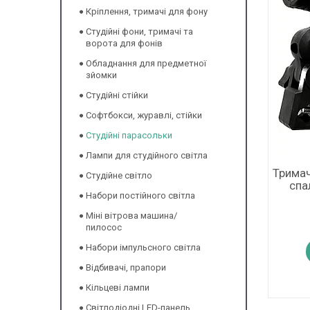
Кріплення, тримачі для фону
Студійні фони, тримачі та
ворота для фонів
Обладнання для предметної
зйомки
Студійні стійки
Софтбокси, журавлі, стійки
Студійні парасольки
Лампи для студійного світла
Тримач
Студійне світло
спа
Набори постійного світла
Міні вітрова машина/
пилосос
Набори імпульсного світла
Відбивачі, прапори
Кільцеві лампи
Світлодіодні LED-панель,