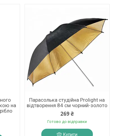
йного
Парасолька студійна Prolight на
ькою на
відтворення 84 см чорний-золото
срібло
269 ₴
Готово до відправки
Купити