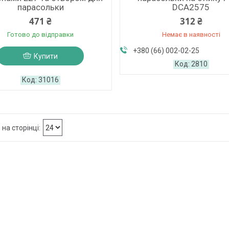
парасольки
DCA2575
471 ₴
312 ₴
Готово до відправки
Немає в наявності
+380 (66) 002-02-25
Купити
2810
31016