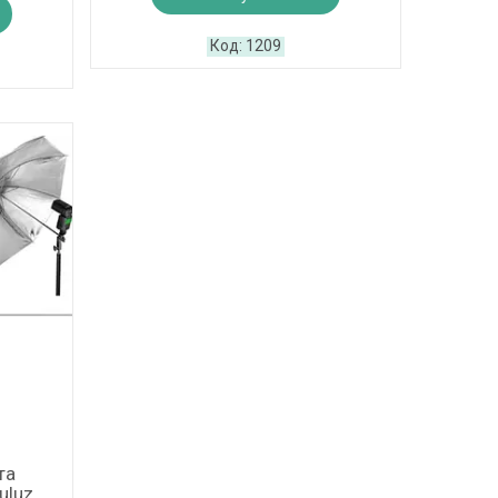
1209
та
uluz