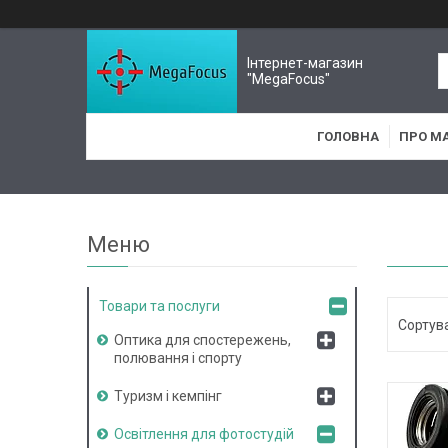
Інтернет-магазин
"MegaFocus"
ГОЛОВНА
ПРО М
Товари та послуги
Оптика для спостережень,
полювання і спорту
Туризм і кемпінг
Освітлення для фотостудій