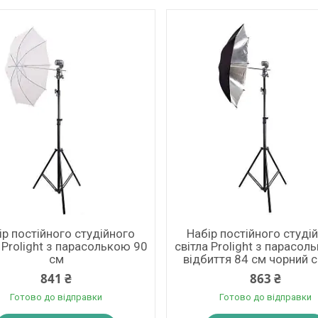
ір постійного студійного
Набір постійного студі
 Prolight з парасолькою 90
світла Prolight з парасол
см
відбиття 84 см чорний 
841 ₴
863 ₴
Готово до відправки
Готово до відправки