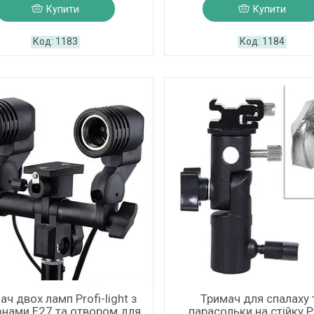
Купити
Купити
1183
1184
ач двох ламп Profi-light з
Тримач для спалаху 
онами E27 та отвором для
парасольки на стійку P