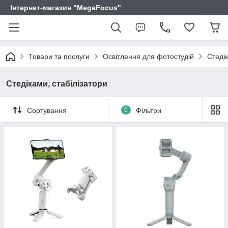
Інтернет-магазин "MegaFocus"
Товари та послуги
Освітлення для фотостудій
Стедік
Стедіками, стабілізатори
Сортування
0
Фільтри