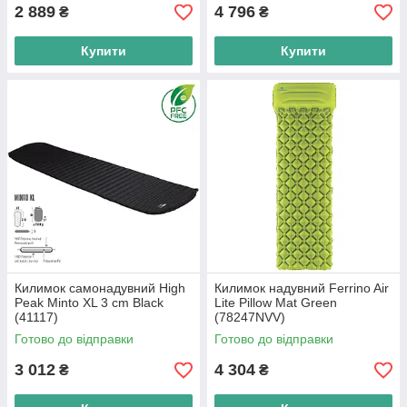
2 889
4 796
₴
₴
Купити
Купити
Килимок самонадувний High
Килимок надувний Ferrino Air
Peak Minto XL 3 cm Black
Lite Pillow Mat Green
(41117)
(78247NVV)
Готово до відправки
Готово до відправки
3 012
4 304
₴
₴